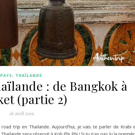
,
PAYS
THAÏLANDE
haïlande : de Bangkok à
et (partie 2)
26 avril 2019
road trip en Thaïlande. Aujourd’hui, je vais te parler de Krabi 
 Thaïlande sera réservé à Koh Phi Phi ! Si tu n’as pas lu la premiè