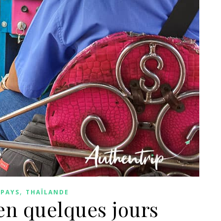
,
PAYS
THAÏLANDE
en quelques jours