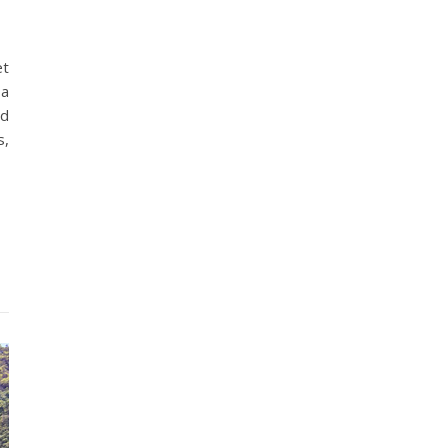
et
 a
ad
s,