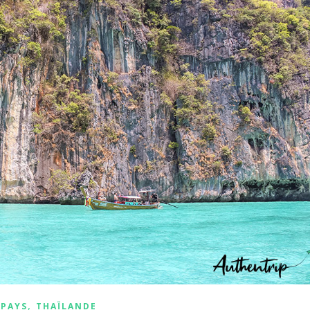
,
PAYS
THAÏLANDE