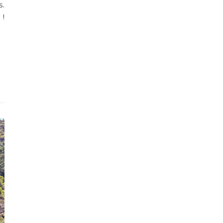
s.
 !