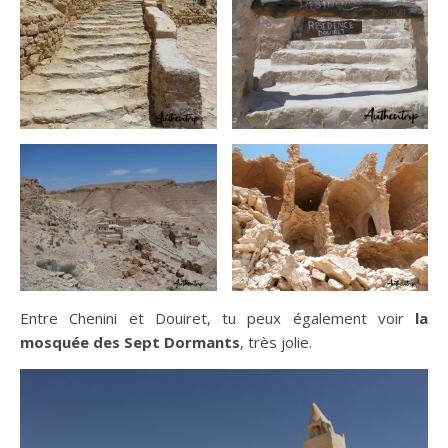
Entre Chenini et Douiret, tu peux également voir
la
mosquée des Sept Dormants
, très jolie.