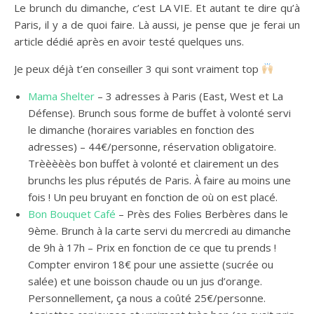
Le brunch du dimanche, c’est LA VIE. Et autant te dire qu’à
Paris, il y a de quoi faire. Là aussi, je pense que je ferai un
article dédié après en avoir testé quelques uns.
Je peux déjà t’en conseiller 3 qui sont vraiment top
Mama Shelter
– 3 adresses à Paris (East, West et La
Défense). Brunch sous forme de buffet à volonté servi
le dimanche (horaires variables en fonction des
adresses) – 44€/personne, réservation obligatoire.
Trèèèèès bon buffet à volonté et clairement un des
brunchs les plus réputés de Paris. À faire au moins une
fois ! Un peu bruyant en fonction de où on est placé.
Bon Bouquet Café
– Près des Folies Berbères dans le
9ème. Brunch à la carte servi du mercredi au dimanche
de 9h à 17h – Prix en fonction de ce que tu prends !
Compter environ 18€ pour une assiette (sucrée ou
salée) et une boisson chaude ou un jus d’orange.
Personnellement, ça nous a coûté 25€/personne.