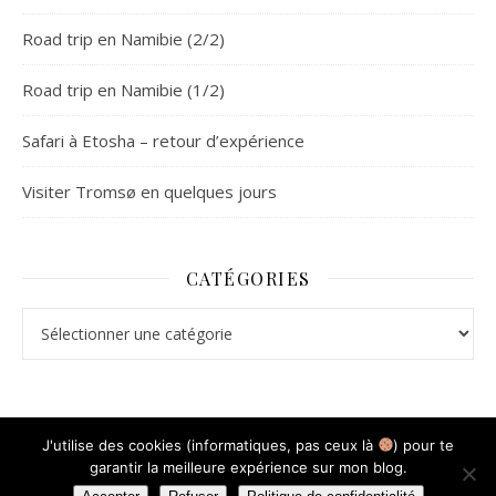
Road trip en Namibie (2/2)
Road trip en Namibie (1/2)
Safari à Etosha – retour d’expérience
Visiter Tromsø en quelques jours
CATÉGORIES
Catégories
J'utilise des cookies (informatiques, pas ceux là
) pour te
garantir la meilleure expérience sur mon blog.
Thème Ashe par
WP Royal
.
Mentions légales