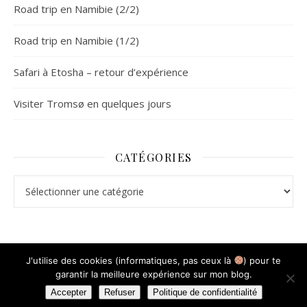
Road trip en Namibie (2/2)
Road trip en Namibie (1/2)
Safari à Etosha – retour d’expérience
Visiter Tromsø en quelques jours
CATÉGORIES
Catégories
J'utilise des cookies (informatiques, pas ceux là
) pour te
garantir la meilleure expérience sur mon blog.
Thème Ashe par
WP Royal
.
Mentions légales
Accepter
Refuser
Politique de confidentialité